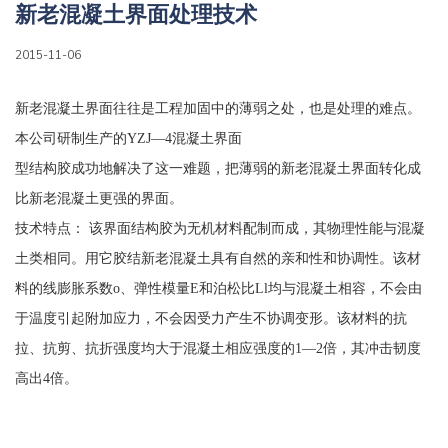
新老混凝土界面处理技术
2015-11-06
新老混凝土界面往往是工程加固中的薄弱之处，也是处理的难点。
本公司研制生产的YZJ—4混凝土界面
型结构胶成功地解决了这一难题，把薄弱的新老混凝土界面转化成
比新老混凝土更强的界面。
技术特点： 该界面结构胶为无机材料配制而成，其物理性能与混凝
土类相同。用它胶结新老混凝土具有自然的亲和性和协调性。该材
料的线膨胀系数o、弹性模量E和泊松比Ll均与混凝土相容，不会由
于温度引起附加应力，不会因受力产生不协调变形。该材料的抗
拉、抗剪、抗折强度均大于混凝土相应强度的1—2倍，其冲击韧度
高出4倍。